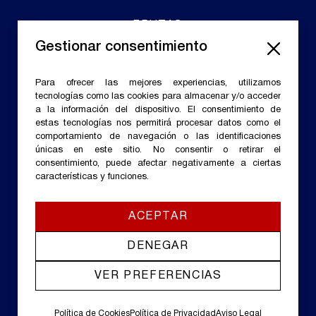
FRUTAS
Gestionar consentimiento
ALMACENES
EXPORTACIONES
Para ofrecer las mejores experiencias, utilizamos
CALIDAD
tecnologías como las cookies para almacenar y/o acceder
a la información del dispositivo. El consentimiento de
CONTACTO
estas tecnologías nos permitirá procesar datos como el
comportamiento de navegación o las identificaciones
únicas en este sitio. No consentir o retirar el
consentimiento, puede afectar negativamente a ciertas
características y funciones.
ACEPTAR
Aviso legal
DENEGAR
Accesibilidad
Política de Cookies
VER PREFERENCIAS
Política de Privacidad
Política de Cookies
Política de Privacidad
Aviso Legal
Diseño web by
Gcon